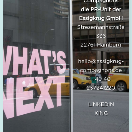
Compagnons
die PR-Unit der
Essigkrug GmbH
Stresemannstraße
336
22761 Hamburg
hello@essigkrug-
compagnons.de
+49 40
237241220
LINKEDIN
XING